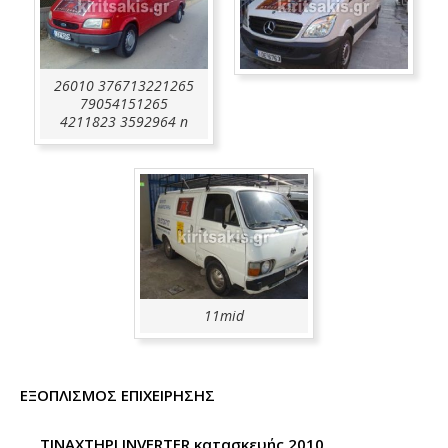
26010 376713221265
79054151265
4211823 3592964 n
11mid
ΕΞΟΠΛΙΣΜΟΣ ΕΠΙΧΕΙΡΗΣΗΣ
ΤΙΝΑΧΤΗΡΙ INVERTER κατασκευής 2010