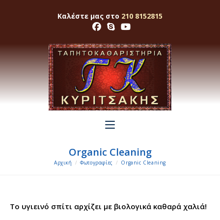
Skip
Καλέστε μας στο
210 8152815
to
content
Organic Cleaning
Αρχική
/
Φωτογραφίες
/
Organic Cleaning
Το υγιεινό σπίτι αρχίζει με βιολογικά καθαρά χαλιά!