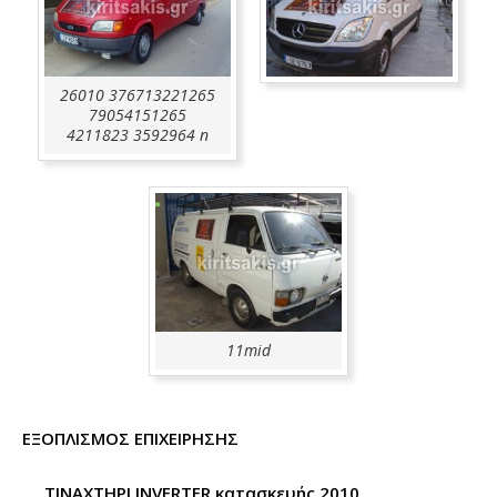
26010 376713221265
79054151265
4211823 3592964 n
11mid
ΕΞΟΠΛΙΣΜΟΣ ΕΠΙΧΕΙΡΗΣΗΣ
ΤΙΝΑΧΤΗΡΙ INVERTER κατασκευής 2010