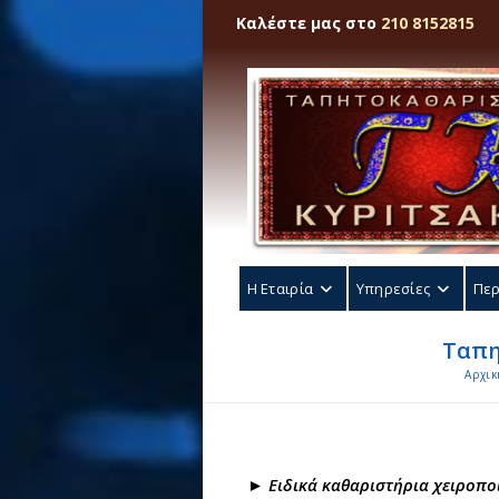
Skip
Καλέστε μας στο
210 8152815
to
content
Η Εταιρία
Υπηρεσίες
Περ
Ταπη
Αρχικ
► Ειδικά καθαριστήρια χειροπο