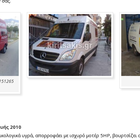
 σας.
151265
ευής 2010
οικολογικά υγρά, απορροφάει με ισχυρό μοτέρ 5HP, βουρτσίζει 