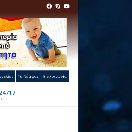
γγελίες
Τα Νέα μας
Επικοινωνία
24717
717
/