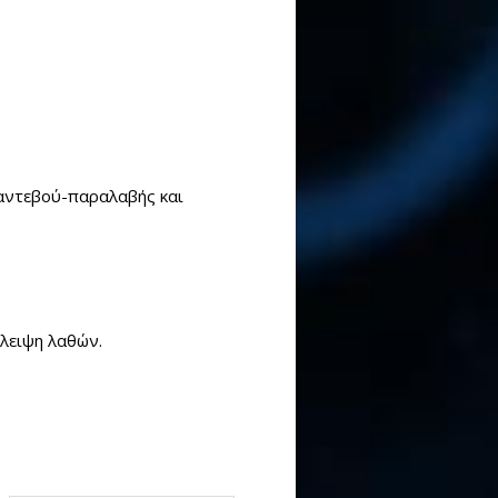
ραντεβού-παραλαβής και
άλειψη λαθών.