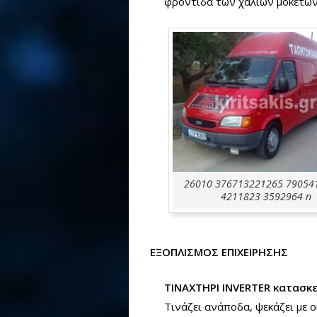
φροντίδα των χαλιών μοκετών
26010 376713221265 79054
4211823 3592964 n
ΕΞΟΠΛΙΣΜΟΣ ΕΠΙΧΕΙΡΗΣΗΣ
ΤΙΝΑΧΤΗΡΙ INVERTER κατασκ
Τινάζει ανάποδα, ψεκάζει με 