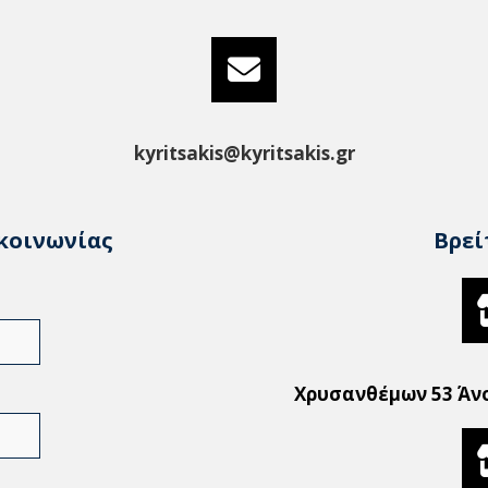
kyritsakis@kyritsakis.gr
κοινωνίας
Βρεί
Χρυσανθέμων 53 Άνοι