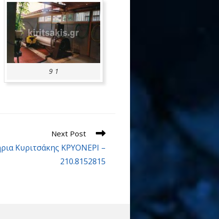
9 1
Next Post
ρια Κυριτσάκης ΚΡΥΟΝΕΡΙ –
210.8152815